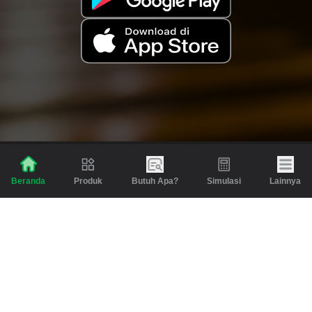
Produk
Butuh Apa?
Simulasi
Lainnya
Beranda
Produk
Berita dan Artikel
Gadai
Emas
Pinjaman
Inspirasi
Emas
Investasi
Jasa Lainnya
Simulasi
Bantuan
Tabungan Emas
Syarat & Ketentuan