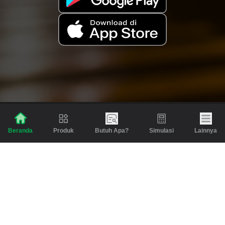
Produk
Butuh Apa?
Simulasi
Lainnya
Beranda
Produk
Berita dan Artikel
Gadai
Emas
Pinjaman
Inspirasi
Emas
Investasi
Jasa Lainnya
Simulasi
Bantuan
Tabungan Emas
Syarat & Ketentuan