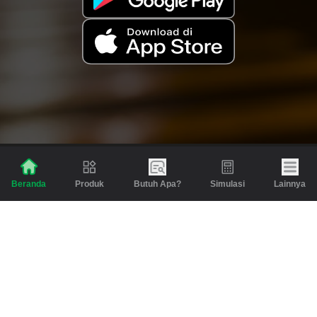
Produk
Butuh Apa?
Simulasi
Lainnya
Beranda
Produk
Berita dan Artikel
Gadai
Emas
Pinjaman
Inspirasi
Emas
Investasi
Jasa Lainnya
Simulasi
Bantuan
Tabungan Emas
Syarat & Ketentuan