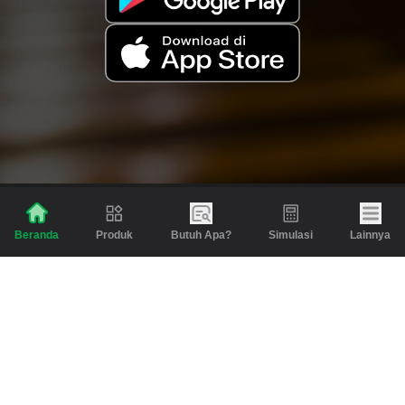
Produk
Butuh Apa?
Simulasi
Lainnya
Beranda
Produk
Berita dan Artikel
Gadai
Emas
Pinjaman
Inspirasi
Emas
Investasi
Jasa Lainnya
Simulasi
Bantuan
Tabungan Emas
Syarat & Ketentuan