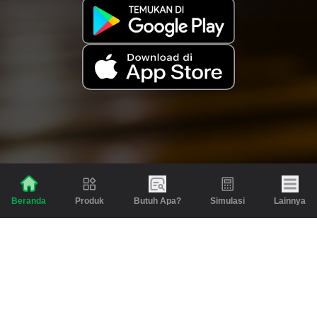
Produk
Butuh Apa?
Simulasi
Lainnya
Beranda
Produk
Berita dan Artikel
Gadai
Emas
Pinjaman
Inspirasi
Emas
Investasi
Jasa Lainnya