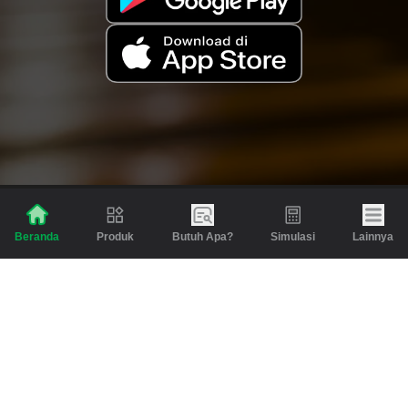
Produk
Butuh Apa?
Simulasi
Lainnya
Beranda
Produk
Berita dan Artikel
Gadai
Emas
Pinjaman
Inspirasi
Emas
Investasi
Jasa Lainnya
Simulasi
Bantuan
Tabungan Emas
Syarat & Ketentuan