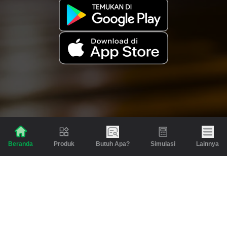
Produk
Butuh Apa?
Simulasi
Lainnya
Beranda
Produk
Berita dan Artikel
Gadai
Emas
Pinjaman
Inspirasi
Emas
Investasi
Jasa Lainnya