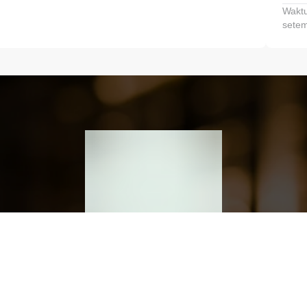
Waktu
setem
h dan Kembangkan Finansialmu #MulaiD
Klik link untuk mengunduh aplikasi