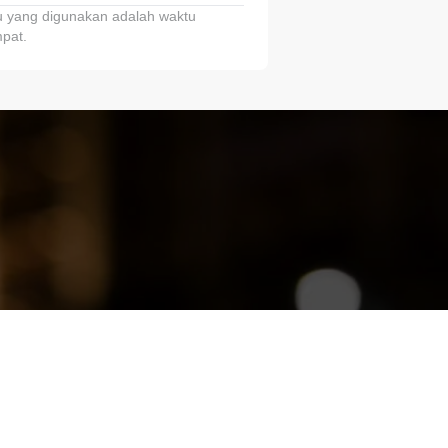
 yang digunakan adalah waktu
pat.
ariTring!”