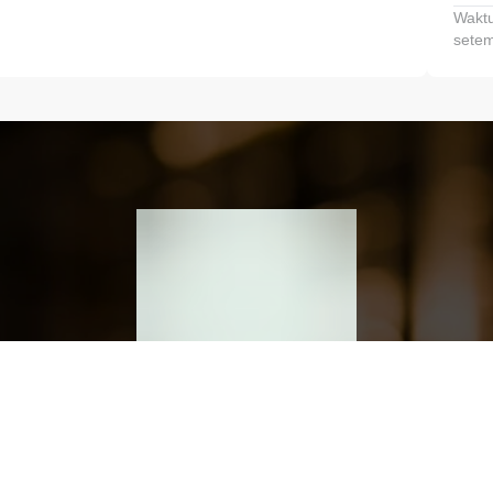
Waktu
setem
h dan Kembangkan Finansialmu #MulaiD
Klik link untuk mengunduh aplikasi