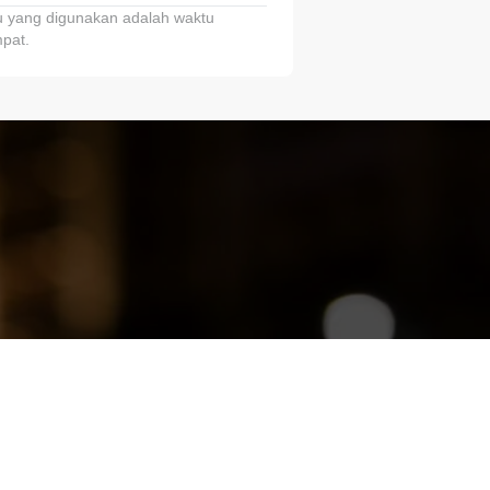
 yang digunakan adalah waktu
pat.
ariTring!”