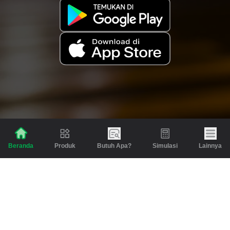
Produk
Butuh Apa?
Simulasi
Lainnya
Beranda
Produk
Berita dan Artikel
Gadai
Emas
Pinjaman
Inspirasi
Emas
Investasi
Jasa Lainnya