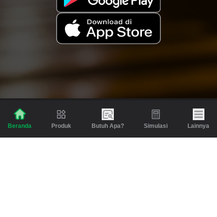
Produk
Butuh Apa?
Simulasi
Lainnya
Beranda
Produk
Berita dan Artikel
Gadai
Emas
Pinjaman
Inspirasi
Emas
Investasi
Jasa Lainnya
Simulasi
Bantuan
Tabungan Emas
Syarat & Ketentuan