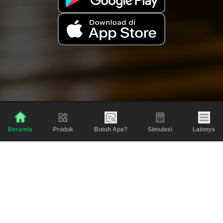
Produk
Butuh Apa?
Simulasi
Lainnya
Beranda
Produk
Berita dan Artikel
Gadai
Emas
Pinjaman
Inspirasi
Emas
Investasi
Jasa Lainnya
Simulasi
Bantuan
Tabungan Emas
Syarat & Ketentuan