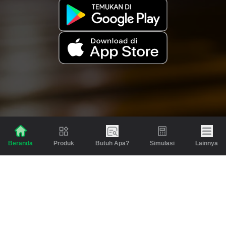
Produk
Butuh Apa?
Simulasi
Lainnya
Beranda
Produk
Berita dan Artikel
Gadai
Emas
Pinjaman
Inspirasi
Emas
Investasi
Jasa Lainnya