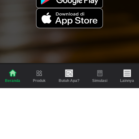
Produk
Butuh Apa?
Simulasi
Lainnya
Beranda
Produk
Berita dan Artikel
Gadai
Emas
Pinjaman
Inspirasi
Emas
Investasi
Jasa Lainnya
Simulasi
Bantuan
Tabungan Emas
Syarat & Ketentuan