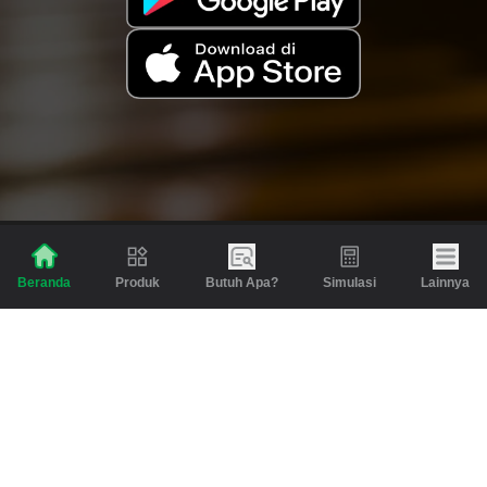
Produk
Butuh Apa?
Simulasi
Lainnya
Beranda
Produk
Berita dan Artikel
Gadai
Emas
Pinjaman
Inspirasi
Emas
Investasi
Jasa Lainnya
Simulasi
Bantuan
Tabungan Emas
Syarat & Ketentuan