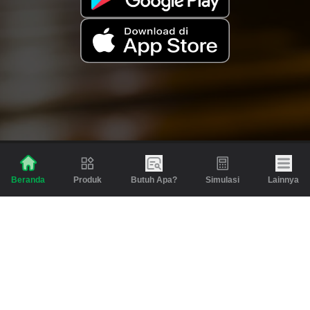
Produk
Butuh Apa?
Simulasi
Lainnya
Beranda
Produk
Berita dan Artikel
Gadai
Emas
Pinjaman
Inspirasi
Emas
Investasi
Jasa Lainnya
Simulasi
Bantuan
Tabungan Emas
Syarat & Ketentuan