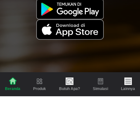
Produk
Butuh Apa?
Simulasi
Lainnya
Beranda
Produk
Berita dan Artikel
Gadai
Emas
Pinjaman
Inspirasi
Emas
Investasi
Jasa Lainnya