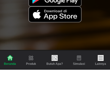
Produk
Butuh Apa?
Simulasi
Lainnya
Beranda
Produk
Berita dan Artikel
Gadai
Emas
Pinjaman
Inspirasi
Emas
Investasi
Jasa Lainnya
Simulasi
Bantuan
Tabungan Emas
Syarat & Ketentuan