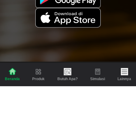
Produk
Butuh Apa?
Simulasi
Lainnya
Beranda
Produk
Berita dan Artikel
Gadai
Emas
Pinjaman
Inspirasi
Emas
Investasi
Jasa Lainnya
Simulasi
Bantuan
Tabungan Emas
Syarat & Ketentuan