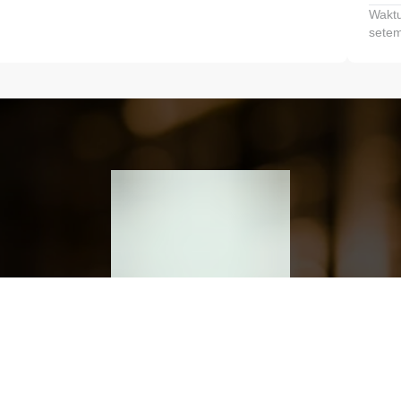
Waktu
setem
h dan Kembangkan Finansialmu #MulaiD
Klik link untuk mengunduh aplikasi