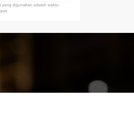
 yang digunakan adalah waktu
pat.
ariTring!”