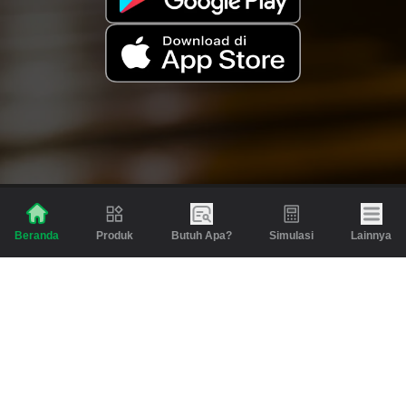
Produk
Butuh Apa?
Simulasi
Lainnya
Beranda
Produk
Berita dan Artikel
Gadai
Emas
Pinjaman
Inspirasi
Emas
Investasi
Jasa Lainnya
Simulasi
Bantuan
Tabungan Emas
Syarat & Ketentuan