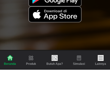
Produk
Butuh Apa?
Simulasi
Lainnya
Beranda
Produk
Berita dan Artikel
Gadai
Emas
Pinjaman
Inspirasi
Emas
Investasi
Jasa Lainnya
Simulasi
Bantuan
Tabungan Emas
Syarat & Ketentuan