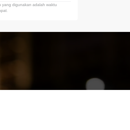
 yang digunakan adalah waktu
pat.
ariTring!”