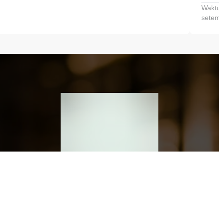
Waktu
setem
h dan Kembangkan Finansialmu #MulaiD
Klik link untuk mengunduh aplikasi