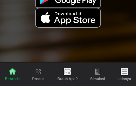
Produk
Butuh Apa?
Simulasi
Lainnya
Beranda
Produk
Berita dan Artikel
Gadai
Emas
Pinjaman
Inspirasi
Emas
Investasi
Jasa Lainnya
Simulasi
Bantuan
Tabungan Emas
Syarat & Ketentuan