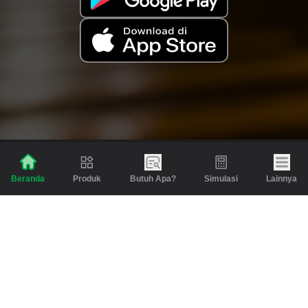
Produk
Butuh Apa?
Simulasi
Lainnya
Beranda
Produk
Berita dan Artikel
Gadai
Emas
Pinjaman
Inspirasi
Emas
Investasi
Jasa Lainnya
Simulasi
Bantuan
Tabungan Emas
Syarat & Ketentuan