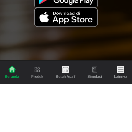
Produk
Butuh Apa?
Simulasi
Lainnya
Beranda
Produk
Berita dan Artikel
Gadai
Emas
Pinjaman
Inspirasi
Emas
Investasi
Jasa Lainnya
Simulasi
Bantuan
Tabungan Emas
Syarat & Ketentuan