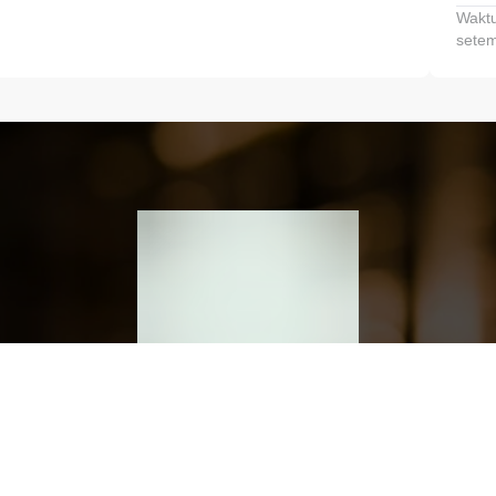
Waktu
setem
h dan Kembangkan Finansialmu #MulaiD
Klik link untuk mengunduh aplikasi