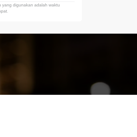
 yang digunakan adalah waktu
pat.
ariTring!”