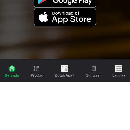
Produk
Butuh Apa?
Simulasi
Lainnya
Beranda
Produk
Berita dan Artikel
Gadai
Emas
Pinjaman
Inspirasi
Emas
Investasi
Jasa Lainnya
Simulasi
Bantuan
Tabungan Emas
Syarat & Ketentuan