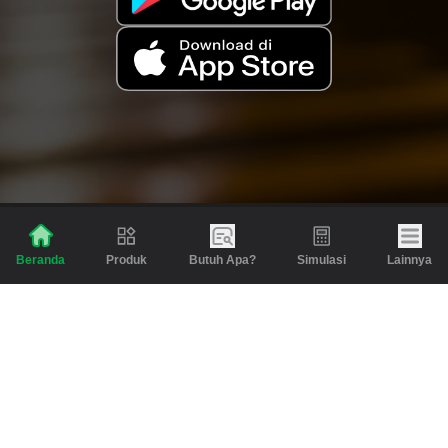
Produk
Butuh Apa?
Simulasi
Lainnya
Beranda
Produk
Berita dan Artikel
Gadai
Emas
Pinjaman
Inspirasi
Emas
Investasi
Jasa Lainnya
Simulasi
Bantuan
Tabungan Emas
Syarat & Ketentuan