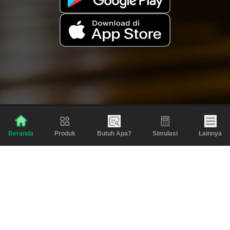
Produk
Butuh Apa?
Simulasi
Lainnya
Beranda
Produk
Berita dan Artikel
Gadai
Emas
Pinjaman
Inspirasi
Emas
Investasi
Jasa Lainnya
Simulasi
Bantuan
Tabungan Emas
Syarat & Ketentuan