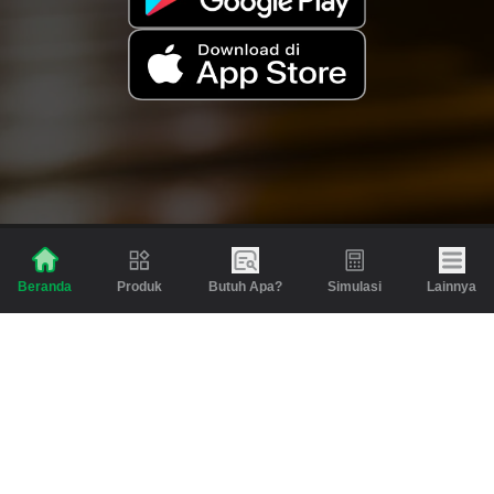
Produk
Butuh Apa?
Simulasi
Lainnya
Beranda
Produk
Berita dan Artikel
Gadai
Emas
Pinjaman
Inspirasi
Emas
Investasi
Jasa Lainnya
Simulasi
Bantuan
Tabungan Emas
Syarat & Ketentuan