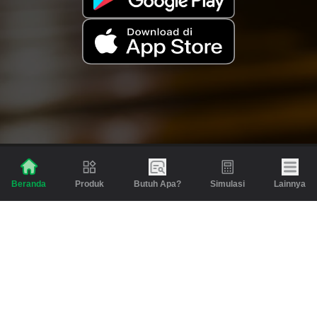
Produk
Butuh Apa?
Simulasi
Lainnya
Beranda
Produk
Berita dan Artikel
Gadai
Emas
Pinjaman
Inspirasi
Emas
Investasi
Jasa Lainnya
Simulasi
Bantuan
Tabungan Emas
Syarat & Ketentuan