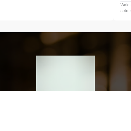
Waktu
setem
h dan Kembangkan Finansialmu #MulaiD
Klik link untuk mengunduh aplikasi