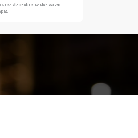
 yang digunakan adalah waktu
pat.
ariTring!”