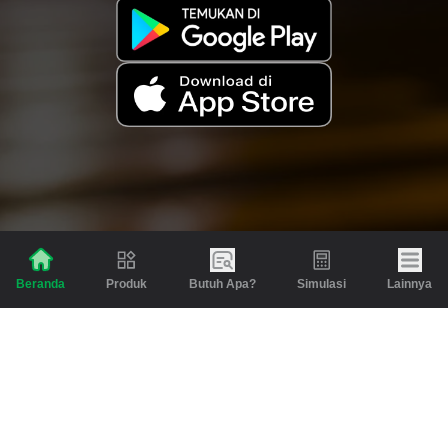
Produk
Butuh Apa?
Simulasi
Lainnya
Beranda
Produk
Berita dan Artikel
Gadai
Emas
Pinjaman
Inspirasi
Emas
Investasi
Jasa Lainnya