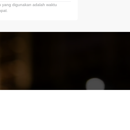
 yang digunakan adalah waktu
pat.
ariTring!”