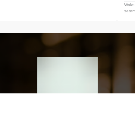
Waktu
setem
h dan Kembangkan Finansialmu #MulaiD
Klik link untuk mengunduh aplikasi