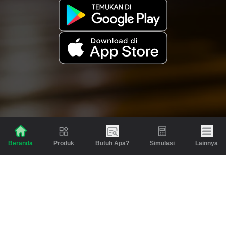
Produk
Butuh Apa?
Simulasi
Lainnya
Beranda
Produk
Berita dan Artikel
Gadai
Emas
Pinjaman
Inspirasi
Emas
Investasi
Jasa Lainnya