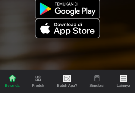
Produk
Butuh Apa?
Simulasi
Lainnya
Beranda
Produk
Berita dan Artikel
Gadai
Emas
Pinjaman
Inspirasi
Emas
Investasi
Jasa Lainnya