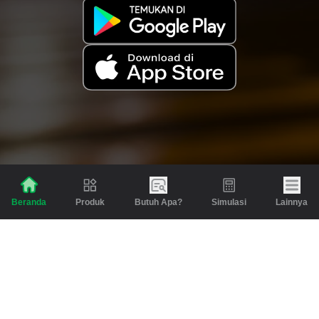
Produk
Butuh Apa?
Simulasi
Lainnya
Beranda
Produk
Berita dan Artikel
Gadai
Emas
Pinjaman
Inspirasi
Emas
Investasi
Jasa Lainnya