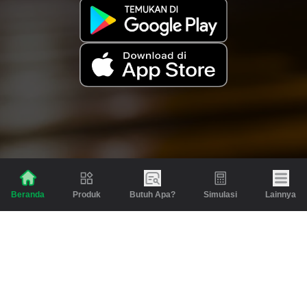
Produk
Butuh Apa?
Simulasi
Lainnya
Beranda
Produk
Berita dan Artikel
Gadai
Emas
Pinjaman
Inspirasi
Emas
Investasi
Jasa Lainnya