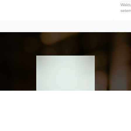
Waktu
setem
h dan Kembangkan Finansialmu #MulaiD
Klik link untuk mengunduh aplikasi