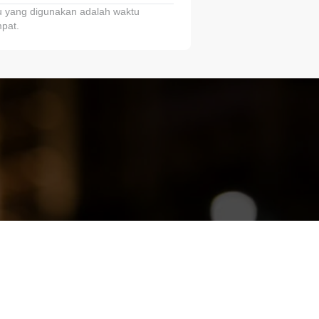
 yang digunakan adalah waktu
pat.
ariTring!”