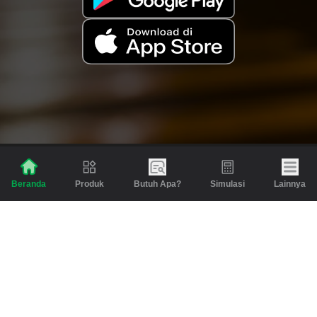
Produk
Butuh Apa?
Simulasi
Lainnya
Beranda
Produk
Berita dan Artikel
Gadai
Emas
Pinjaman
Inspirasi
Emas
Investasi
Jasa Lainnya
Simulasi
Bantuan
Tabungan Emas
Syarat & Ketentuan