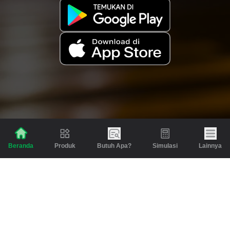
Produk
Butuh Apa?
Simulasi
Lainnya
Beranda
Produk
Berita dan Artikel
Gadai
Emas
Pinjaman
Inspirasi
Emas
Investasi
Jasa Lainnya