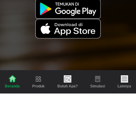
Produk
Butuh Apa?
Simulasi
Lainnya
Beranda
Produk
Berita dan Artikel
Gadai
Emas
Pinjaman
Inspirasi
Emas
Investasi
Jasa Lainnya