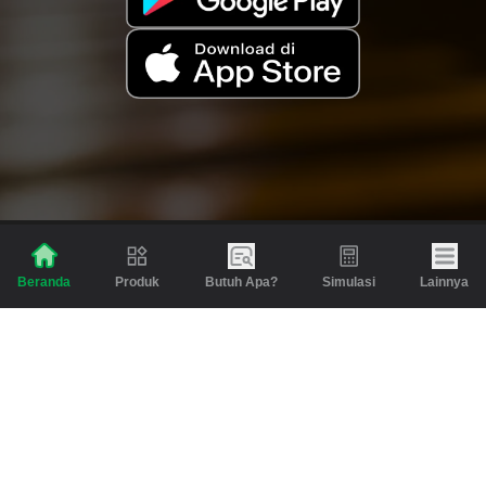
Produk
Butuh Apa?
Simulasi
Lainnya
Beranda
Produk
Berita dan Artikel
Gadai
Emas
Pinjaman
Inspirasi
Emas
Investasi
Jasa Lainnya
Simulasi
Bantuan
Tabungan Emas
Syarat & Ketentuan