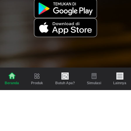
Produk
Butuh Apa?
Simulasi
Lainnya
Beranda
Produk
Berita dan Artikel
Gadai
Emas
Pinjaman
Inspirasi
Emas
Investasi
Jasa Lainnya