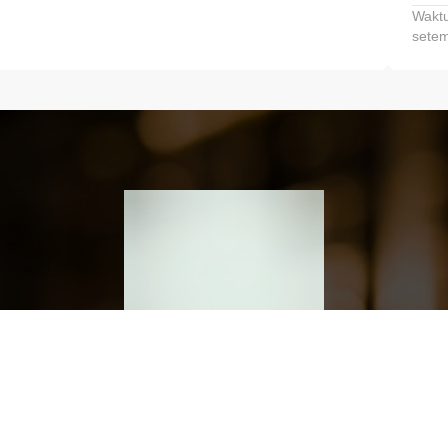
Waktu
setem
h dan Kembangkan Finansialmu #MulaiD
Klik link untuk mengunduh aplikasi