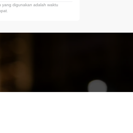
 yang digunakan adalah waktu
pat.
ariTring!”