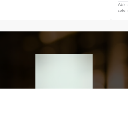
Waktu
setem
h dan Kembangkan Finansialmu #MulaiD
Klik link untuk mengunduh aplikasi