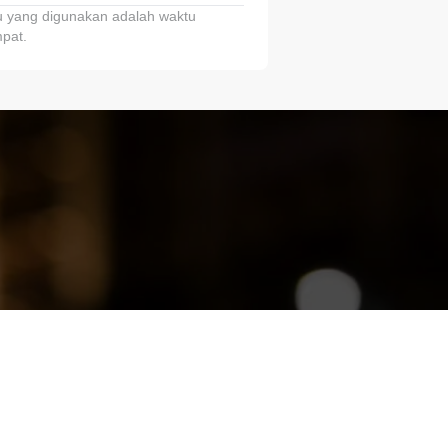
 yang digunakan adalah waktu
pat.
ariTring!”