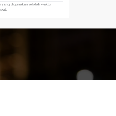
 yang digunakan adalah waktu
pat.
ariTring!”