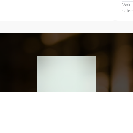
Waktu
setem
h dan Kembangkan Finansialmu #MulaiD
Klik link untuk mengunduh aplikasi