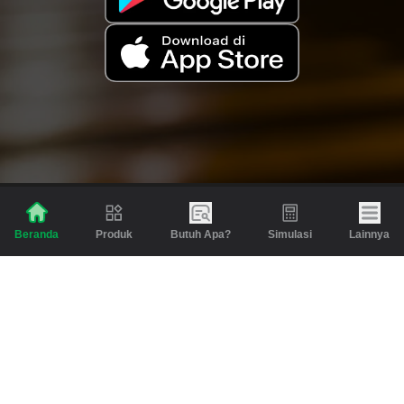
Produk
Butuh Apa?
Simulasi
Lainnya
Beranda
Produk
Berita dan Artikel
Gadai
Emas
Pinjaman
Inspirasi
Emas
Investasi
Jasa Lainnya
Simulasi
Bantuan
Tabungan Emas
Syarat & Ketentuan