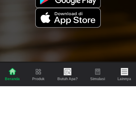
Produk
Butuh Apa?
Simulasi
Lainnya
Beranda
Produk
Berita dan Artikel
Gadai
Emas
Pinjaman
Inspirasi
Emas
Investasi
Jasa Lainnya
Simulasi
Bantuan
Tabungan Emas
Syarat & Ketentuan